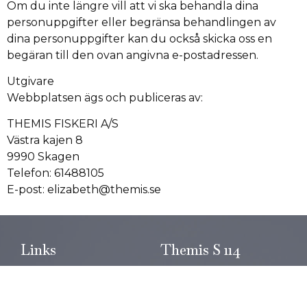
Om du inte längre vill att vi ska behandla dina
personuppgifter eller begränsa behandlingen av
dina personuppgifter kan du också skicka oss en
begäran till den ovan angivna e-postadressen.
Utgivare
Webbplatsen ägs och publiceras av:
THEMIS FISKERI A/S
Västra kajen 8
9990 Skagen
Telefon: 61488105
E-post: elizabeth@themis.se
Links
Themis S 114
Forside
Om Themis
GDPR
Themis' historie