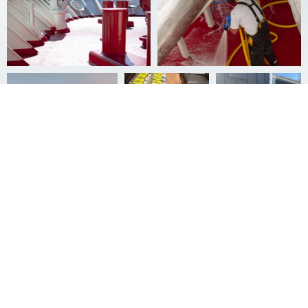
Links
Themis S 114
Forside
Om Themis
GDPR
Themis' historie
Privatlivspolitik
Billeder og videoer